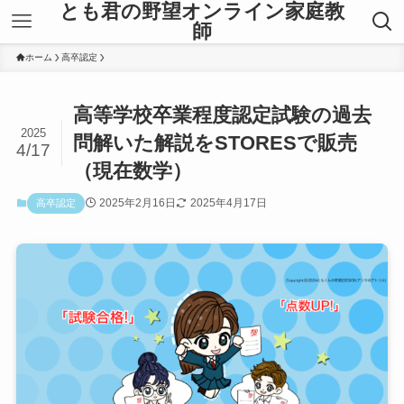
とも君の野望オンライン家庭教
師
ホーム
高卒認定
高等学校卒業程度認定試験の過去
2025
問解いた解説をSTORESで販売
4/17
（現在数学）
2025年2月16日
2025年4月17日
高卒認定