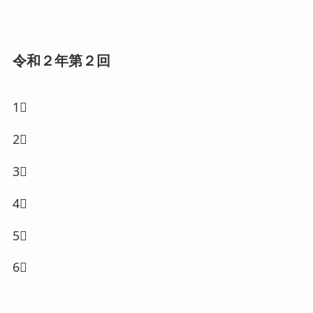
令和２年第２回
1⃣
2⃣
3⃣
4⃣
5⃣
6⃣