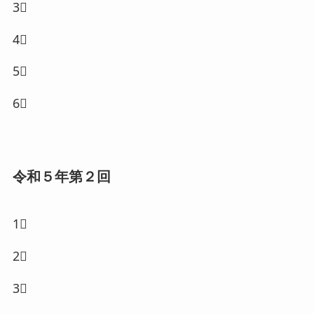
3⃣
4⃣
5⃣
6⃣
令和５年第２回
1⃣
2⃣
3⃣