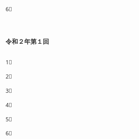
6⃣
令和２年第１回
1⃣
2⃣
3⃣
4⃣
5⃣
6⃣