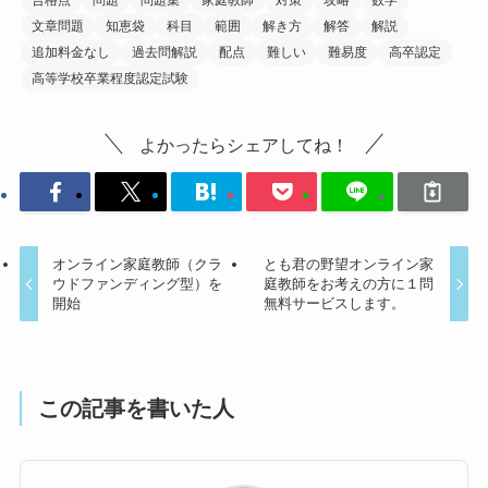
合格点
問題
問題集
家庭教師
対策
攻略
数学
文章問題
知恵袋
科目
範囲
解き方
解答
解説
追加料金なし
過去問解説
配点
難しい
難易度
高卒認定
高等学校卒業程度認定試験
よかったらシェアしてね！
オンライン家庭教師（クラ
とも君の野望オンライン家
ウドファンディング型）を
庭教師をお考えの方に１問
開始
無料サービスします。
この記事を書いた人