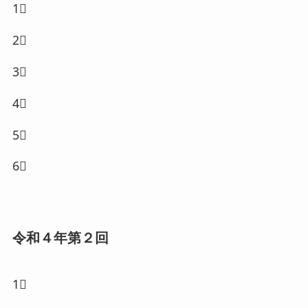
1⃣
2⃣
3⃣
4⃣
5⃣
6⃣
令和４年第２回
1⃣