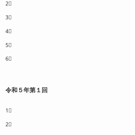
2⃣
3⃣
4⃣
5⃣
6⃣
令和５年第１回
1⃣
2⃣