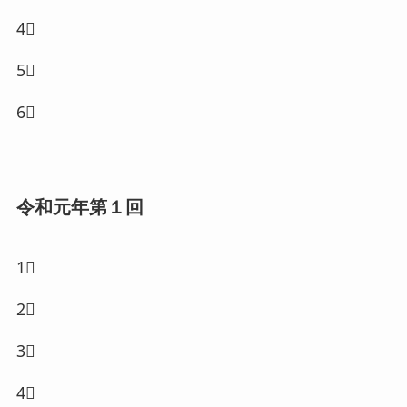
4⃣
5⃣
6⃣
令和元年第１回
1⃣
2⃣
3⃣
4⃣