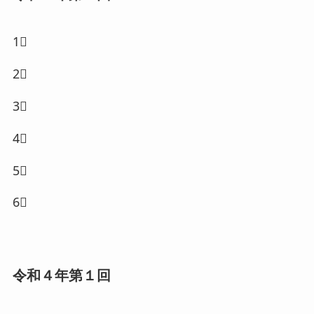
1⃣
2⃣
3⃣
4⃣
5⃣
6⃣
令和４年第１回