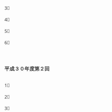
3⃣
4⃣
5⃣
6⃣
平成３０年度第２回
1⃣
2⃣
3⃣