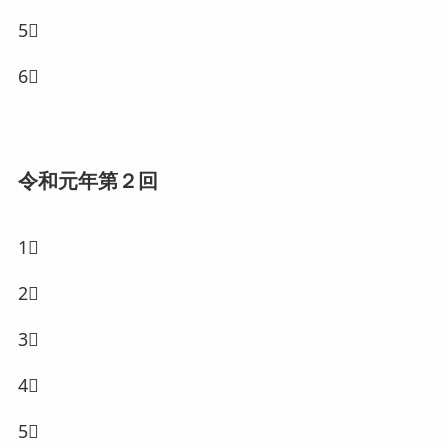
5⃣
6⃣
令和元年第２回
1⃣
2⃣
3⃣
4⃣
5⃣